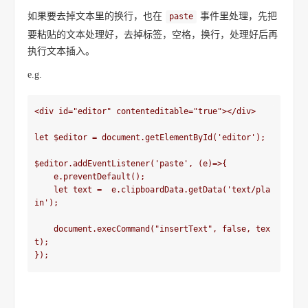
如果要去掉文本里的换行，也在
事件里处理，先把
paste
要粘贴的文本处理好，去掉标签，空格，换行，处理好后再
执行文本插入。
e.g.
<div id="editor" contenteditable="true"></div>

let $editor = document.getElementById('editor');

$editor.addEventListener('paste', (e)=>{

    e.preventDefault();

    let text =  e.clipboardData.getData('text/pla
in');

    document.execCommand("insertText", false, tex
t);

});