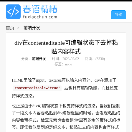
导航
首页
>
前端开发
div在contenteditable可编辑状态下去掉粘
贴内容样式
分类：
前端开发
时间：2023-02-02
阅读：(6330)
标签：none
HTML里除了input，textarea可以输入内容外，div在添加了
后也具有编辑功能，而且还支
contenteditable="true"
持样式渲染。
也正是由于div可编辑状态下也支持样式的渲染，当我们复制
了一段文本内容要粘贴到div编辑框里的时候，会发现粘贴的
内容会带样式，检查元素也会看到div里有多余的带样式的标
签。即使看似复制的是纯文本，粘贴进去的内容也会有样式