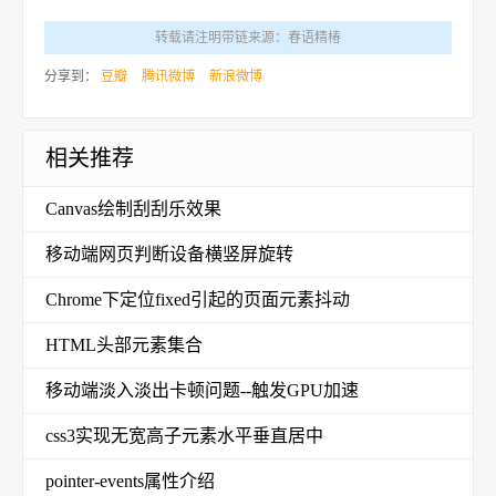
转载请注明带链来源：春语精椿
分享到：
豆瓣
腾讯微博
新浪微博
相关推荐
Canvas绘制刮刮乐效果
移动端网页判断设备横竖屏旋转
Chrome下定位fixed引起的页面元素抖动
HTML头部元素集合
移动端淡入淡出卡顿问题--触发GPU加速
css3实现无宽高子元素水平垂直居中
pointer-events属性介绍