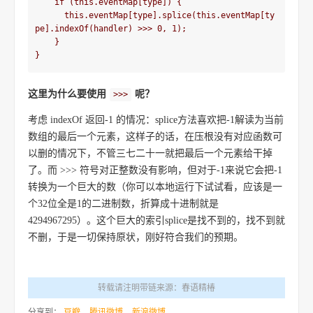
    if (this.eventMap[type]) {

      this.eventMap[type].splice(this.eventMap[ty
pe].indexOf(handler) >>> 0, 1);

    }

这里为什么要使用
呢？
>>>
考虑 indexOf 返回-1 的情况：splice方法喜欢把-1解读为当前
数组的最后一个元素，这样子的话，在压根没有对应函数可
以删的情况下，不管三七二十一就把最后一个元素给干掉
了。而 >>> 符号对正整数没有影响，但对于-1来说它会把-1
转换为一个巨大的数（你可以本地运行下试试看，应该是一
个32位全是1的二进制数，折算成十进制就是
4294967295）。这个巨大的索引splice是找不到的，找不到就
不删，于是一切保持原状，刚好符合我们的预期。
转载请注明带链来源：春语精椿
分享到：
豆瓣
腾讯微博
新浪微博