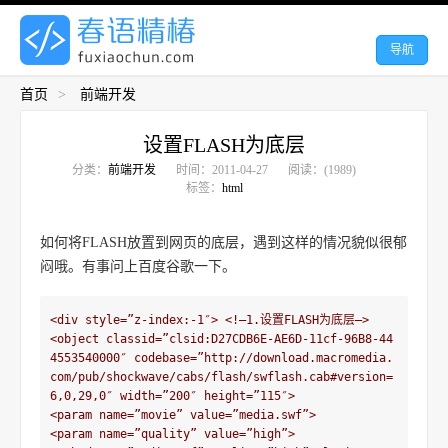
导航
首页
>
前端开发
设置FLASH为底层
分类：
前端开发
时间：2011-04-27
阅读：(1989)
标签：
html
如何将FLASH放置到网页的底层，遇到这样的情况貌似很郁
闷哦。有事问上百度谷歌一下。
<div style=”z-index:-1″> <!–1.设置FLASH为底层–>

<object classid=”clsid:D27CDB6E-AE6D-11cf-96B8-44
4553540000″ codebase=”http://download.macromedia.
com/pub/shockwave/cabs/flash/swflash.cab#version=
6,0,29,0″ width=”200″ height=”115″>

<param name=”movie” value=”media.swf”>

<param name=”quality” value=”high”>
