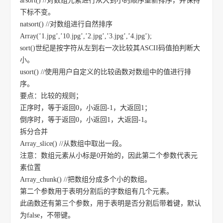
arsort() //对数组元素进行从大到小的顺序重新排序，并保持
下标不变。
natsort() //对数组进行自然排序
Array(’1.jpg’,’10.jpg’,’2.jpg’,’3.jpg’,’4.jpg’);
sort()世纪是按字符从左到右一次比较其ASCII码值拍判断大
小。
usort() //使用用户自定义的比较函数对数组中的值进行排
序。
要点：比较的规则；
正序时，等于返回0，小返回-1，大返回1；
倒序时，等于返回0，小返回1，大返回-1。
拆分合并
Array_slice() //从数组中取出一段。
注意：数组元素从小标是0开始的，因此第二个参数代表元
素位置
Array_chunk() //把数组分成多个小的数组。
第二个参数用于表明分割后的字数组有几个元素。
此函数还有第三个参数，用于表明是否分割后带着键，默认
为false，不带键。